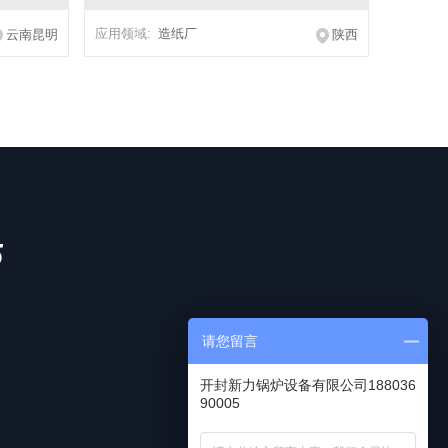
应用领域:
造纸厂
云南昆明
陕西
5
请您留言
开封新力锅炉设备有限公司188036
90005