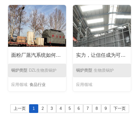
面粉厂蒸汽系统如何？新力锅炉DZL生物质蒸汽锅炉应用案例解析
实力，让信任成为可能｜生物质流化床蒸汽锅炉远赴俄罗斯印染厂
锅炉类型
DZL生物质锅炉
锅炉类型
生物质锅炉
应用领域:
食品行业
应用领域:
上一页
1
2
3
4
5
6
7
8
9
下一页