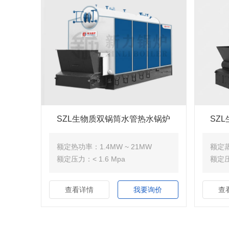
SZL生物质双锅筒水管热水锅炉
SZ
额定热功率：1.4MW ~ 21MW
额定蒸发
额定压力：< 1.6 Mpa
额定压
查看详情
我要询价
查