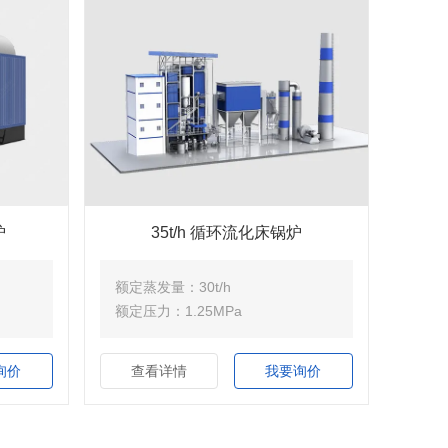
炉
35t/h 循环流化床锅炉
额定蒸发量：30t/h
额定压力：1.25MPa
询价
查看详情
我要询价