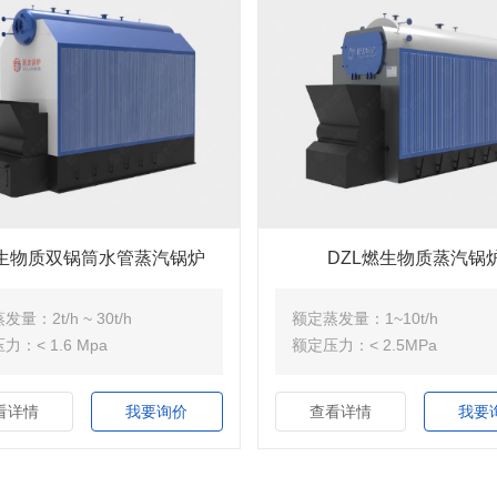
L生物质双锅筒水管蒸汽锅炉
DZL燃生物质蒸汽锅
量：2t/h ~ 30t/h
额定蒸发量：1~10t/h
力：< 1.6 Mpa
额定压力：< 2.5MPa
看详情
我要询价
查看详情
我要