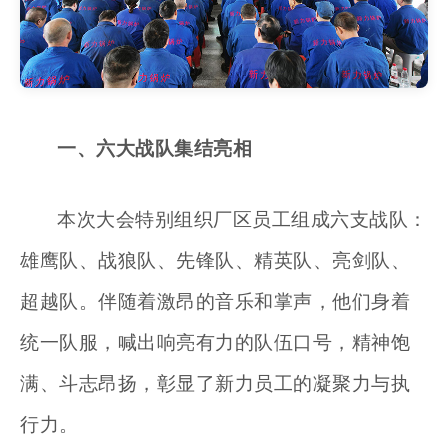
一、
六大战队集结亮相
本次大会特别组织厂区员工组成六支战队：
雄鹰队、战狼队、
先锋
队、
精英
队、
亮剑
队、
超越
队。伴随着激昂的音乐和掌声，他们身着
统一队服，喊出响亮有力的队伍口号，精神饱
满、斗志昂扬，彰显了新力员工的凝聚力与执
行力。