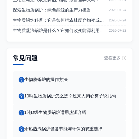
源化利用的主流设备形态，在行业内的应用愈发普遍。本文立足
个因素影响了价格
客观行业视角，梳理生
探索生物质锅炉：绿色能源的生产力担当
2026-07-24
生物质锅炉科普：它是如何把农林废弃物变成清
2026-07-24
洁能源的？
生物质蒸汽锅炉是什么？它如何改变能源利用方
2026-07-22
式？
常见问题
查看更多
生物质锅炉的操作方法
10吨生物质锅炉怎么选？过来人掏心窝子说几句
1吨D级生物质锅炉适用热源介绍
余热蒸汽锅炉设备节能与环保的双重选择